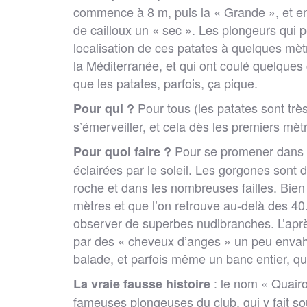
commence à 8 m, puis la « Grande », et en
de cailloux un « sec ». Les plongeurs qui 
localisation de ces patates à quelques mèt
la Méditerranée, et qui ont coulé quelques 
que les patates, parfois, ça pique.
Pour tous (les patates sont trè
Pour qui ?
s’émerveiller, et cela dès les premiers mèt
Pour se promener dans de
Pour quoi faire ?
éclairées par le soleil. Les gorgones sont 
roche et dans les nombreuses failles. Bien
mètres et que l’on retrouve au-delà des 40
observer de superbes nudibranches. L’après
par des « cheveux d’anges » un peu envahi
balade, et parfois même un banc entier, qui
: le nom « Quairo
La vraie fausse histoire
fameuses plongeuses du club, qui y fait so