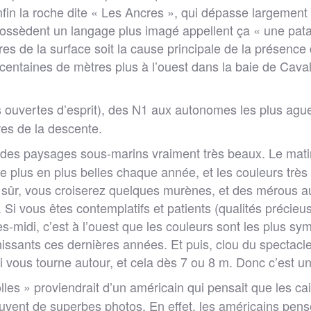
fin la roche dite « Les Ancres », qui dépasse largement 
possèdent un langage plus imagé appellent ça « une patat
res de la surface soit la cause principale de la présen
centaines de mètres plus à l’ouest dans la baie de Cavala
s ouvertes d’esprit), des N1 aux autonomes les plus ague
res de la descente.
s paysages sous-marins vraiment très beaux. Le matin, il
de plus en plus belles chaque année, et les couleurs très 
 sûr, vous croiserez quelques murènes, et des mérous aus
. Si vous êtes contemplatifs et patients (qualités précie
-midi, c’est à l’ouest que les couleurs sont les plus s
ssants ces dernières années. Et puis, clou du spectacle
 vous tourne autour, et cela dès 7 ou 8 m. Donc c’est un
lles » proviendrait d’un américain qui pensait que les ca
uvent de superbes photos. En effet, les américains pens